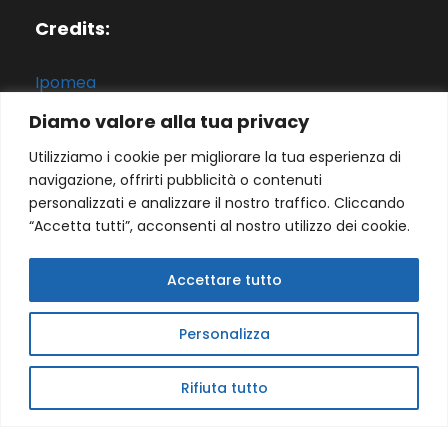
Credits:
Ipomea
by
Lario Servizi S.r.l.
Diamo valore alla tua privacy
Utilizziamo i cookie per migliorare la tua esperienza di
navigazione, offrirti pubblicità o contenuti
personalizzati e analizzare il nostro traffico. Cliccando
“Accetta tutti”, acconsenti al nostro utilizzo dei cookie.
Accettare tutto
Copyright 2023 - Studio Legale Zingone
Home
Lo
Personalizza
Studio
Professionisti
Competenze
Candid
ature
Contatti
Privacy & Policy
Rifiuta tutto